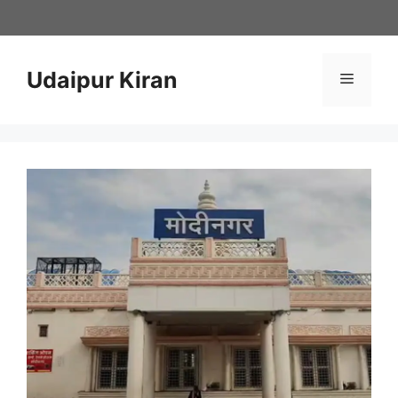
Skip
to
content
Udaipur Kiran
Menu