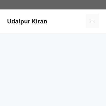
Skip
to
content
Udaipur Kiran
Menu