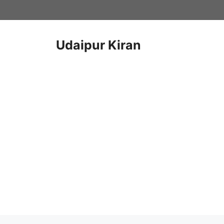
Skip
to
content
Udaipur Kiran