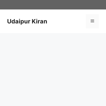
Skip
to
content
Udaipur Kiran
Menu