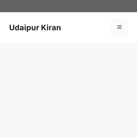
Skip
to
content
Udaipur Kiran
Menu