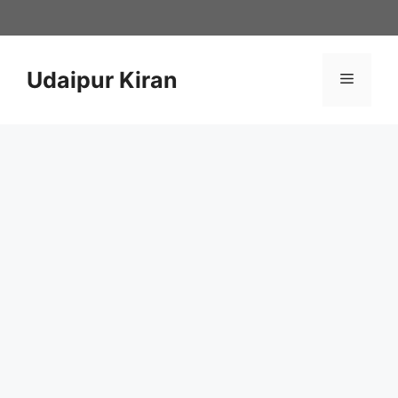
Skip
to
content
Udaipur Kiran
Menu