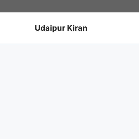
Skip
to
content
Udaipur Kiran