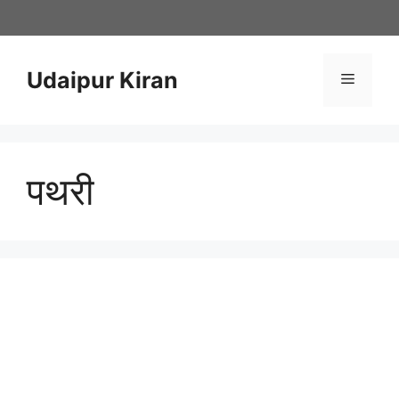
Skip
to
content
Udaipur Kiran
Menu
पथरी