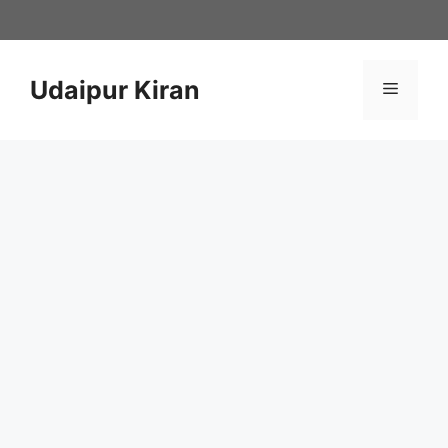
Skip
to
content
Udaipur Kiran
Menu