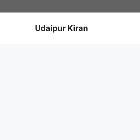
Skip
to
content
Udaipur Kiran