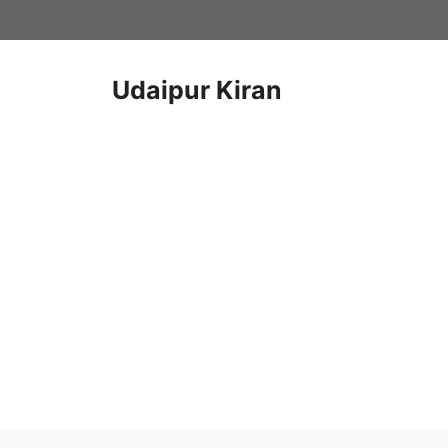
Skip
to
content
Udaipur Kiran