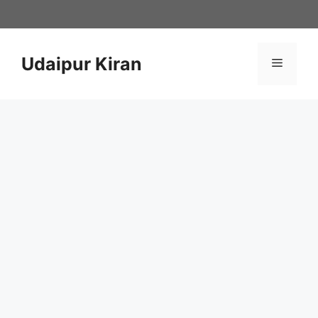
Skip
to
content
Udaipur Kiran
Menu