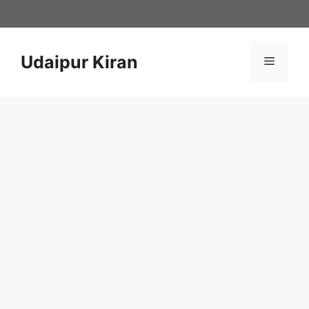
Skip
to
content
Udaipur Kiran
Menu