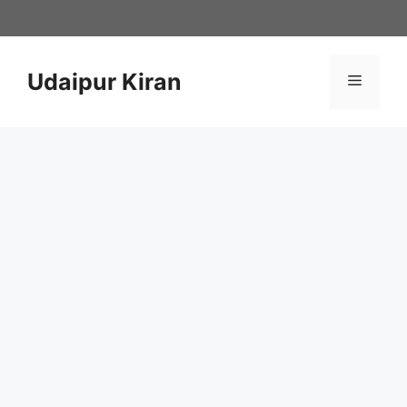
Skip
to
content
Udaipur Kiran
Menu