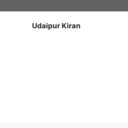
Skip
to
content
Udaipur Kiran