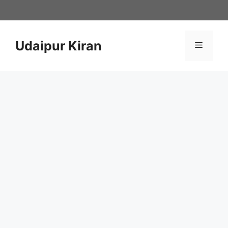
Skip
to
content
Udaipur Kiran
Menu