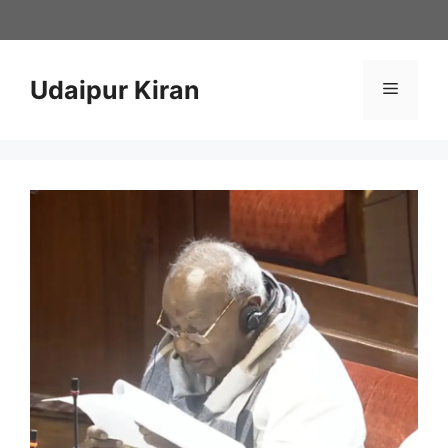
Skip
to
content
Udaipur Kiran
Menu