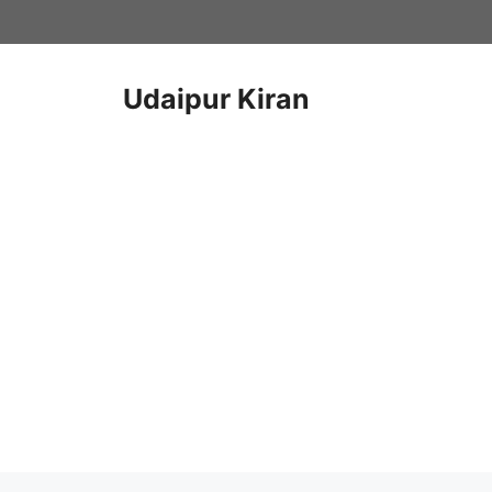
Skip
to
content
Udaipur Kiran