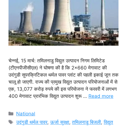
चेन्नई, 15 मार्च: तमिलनाडु विद्युत उत्पादन निगम लिमिटेड
(टीएनपीजीसीएल) ने घोषणा की है कि 2×660 मेगावाट की
उदंगुडी सुपरक्रिटिकल थर्मल पावर प्लांट की पहली इकाई जून तक
चालू हो जाएगी. राज्य की प्रमुख विद्युत उत्पादन परियोजनाओं में से
एक, 13,077 करोड़ रुपये की इस परियोजना ने फरवरी में लगभग
400 मेगावाट प्रारंभिक विद्युत उत्पादन शुरू …
Read more
Categories
National
Tags
उदंगुडी थर्मल पावर
,
ऊर्जा सुरक्षा
,
तमिलनाडु बिजली
,
विद्युत