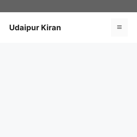
Skip
to
content
Udaipur Kiran
Menu