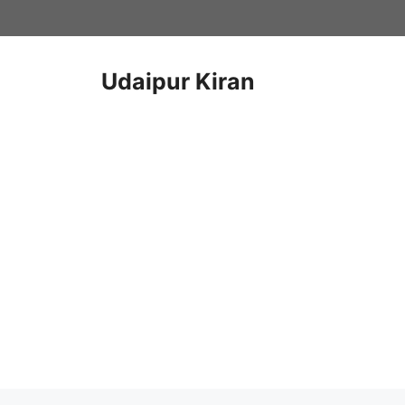
Skip
to
content
Udaipur Kiran