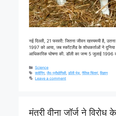
नई दिल्ली, 21 फरवरी: जितना जीवन रहस्यमयी है, उतना ह
1997 को आया, जब स्कॉटलैंड के शोधकर्ताओं ने दुनिया
आधिकारिक घोषणा की. डॉली का जन्म 5 जुलाई 1996 
Categories
Science
Tags
क्लोनिंग
,
जैव-प्रौद्योगिकी
,
डॉली भेड़
,
नैतिक चिंताएं
,
विज्ञान
Leave a comment
मंत्री वीना जॉर्ज ने विरोध