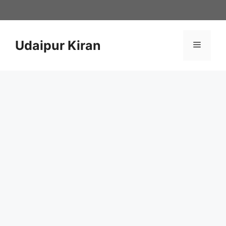
Skip
to
content
Udaipur Kiran
Menu