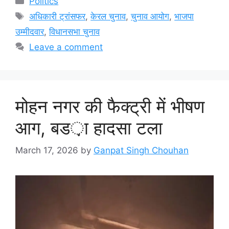
Politics
Tags
अधिकारी ट्रांसफर
,
केरल चुनाव
,
चुनाव आयोग
,
भाजपा
उम्मीदवार
,
विधानसभा चुनाव
Leave a comment
मोहन नगर की फैक्ट्री में भीषण
आग, बड़ा हादसा टला
March 17, 2026
by
Ganpat Singh Chouhan